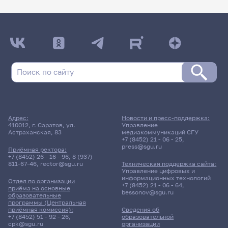
Адрес:
Новости и пресс-поддержка:
410012, г. Саратов, ул.
Управление
Астраханская, 83
медиакоммуникаций СГУ
+7 (8452) 21 - 06 - 25
,
press@sgu.ru
Приёмная ректора:
+7 (8452) 26 - 16 - 96
,
8 (937)
811-67-46
,
rector@sgu.ru
Техническая поддержка сайта:
Управление цифровых и
информационных технологий
Отдел по организации
+7 (8452) 21 - 06 - 64
,
приёма на основные
bessonov@sgu.ru
образовательные
программы (Центральная
приёмная комиссия):
Сведения об
+7 (8452) 51 - 92 - 26
,
образовательной
cpk@sgu.ru
организации