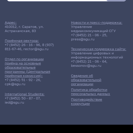
Адрес:
Новости и пресс-поддержка:
410012, г. Саратов, ул.
Управление
Астраханская, 83
медиакоммуникаций СГУ
+7 (8452) 21 - 06 - 25
,
press@sgu.ru
Приёмная ректора:
+7 (8452) 26 - 16 - 96
,
8 (937)
811-67-46
,
rector@sgu.ru
Техническая поддержка сайта:
Управление цифровых и
информационных технологий
Отдел по организации
+7 (8452) 21 - 06 - 64
,
приёма на основные
bessonov@sgu.ru
образовательные
программы (Центральная
приёмная комиссия):
Сведения об
+7 (8452) 51 - 92 - 26
,
образовательной
cpk@sgu.ru
организации
Политика обработки
персональных данных
International Students:
+7 (8452) 50 - 87 - 07
,
Противодействие
ied@sgu.ru
коррупции