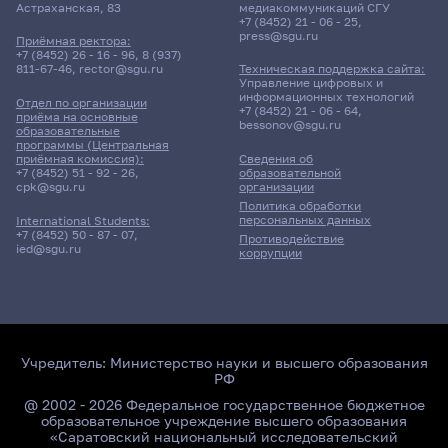
Астраханская, 83
медиакоммуникаций СГУ
+7 (8452) 21 - 06 - 25
,
press@sgu.ru
Приёмная ректора:
+7 (8452) 26 - 16 - 96
,
8 (937)
811-67-46
,
rector@sgu.ru
Техническая поддержка сайта:
Управление цифровых и
информационных технологий
Отдел по организации
+7 (8452) 21 - 06 - 64
,
приёма на основные
bessonov@sgu.ru
образовательные
программы (Центральная
приёмная комиссия):
Сведения об
+7 (8452) 51 - 92 - 26
,
образовательной
cpk@sgu.ru
организации
Политика обработки
персональных данных
International Students:
+7 (8452) 50 - 87 - 07
,
Противодействие
ied@sgu.ru
коррупции
Учредитель:
Министерство науки и высшего образования
РФ
@ 2002 - 2026 Федеральное государственное бюджетное
образовательное учреждение высшего образования
«Саратовский национальный исследовательский