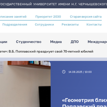
ОСУДАРСТВЕННЫЙ УНИВЕРСИТЕТ ИМЕНИ Н.Г. ЧЕРНЫШЕВСКОГ
списание занятий
Приоритет 2030
Старая версия сайта
Подразделения
Сотрудники
Реквизиты
Контакты
ации
Студенчество
Медиа
ДПО
Междунаро
ете»: В.Б. Поплавский празднует свой 70-летний юбилей
14.08.2025 / 10:00
«Геометрия ближ
Поплавский пра