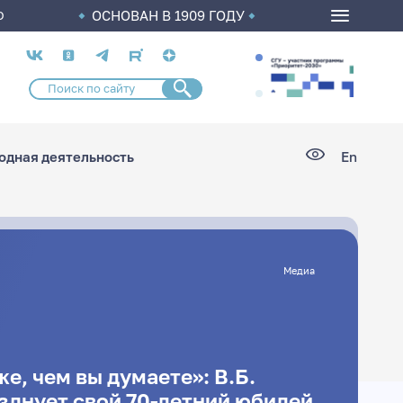
ОСНОВАН В 1909 ГОДУ
О
Социальные
сети
дная деятельность
En
Медиа
е, чем вы думаете»: В.Б.
зднует свой 70-летний юбилей