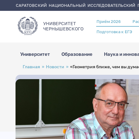
САРАТОВСКИЙ НАЦИОНАЛЬНЫЙ ИССЛЕДОВАТЕЛЬСКИЙ Г
Приём 2026
Ра
Header
УНИВЕРСИТЕТ
menu
ЧЕРНЫШЕВСКОГO
Подготовка к ЕГЭ
Университет
Образование
Наука и иннов
Перейти
Строка
Главная
Новости
«Геометрия ближе, чем вы дума
к
навигации
основному
содержанию