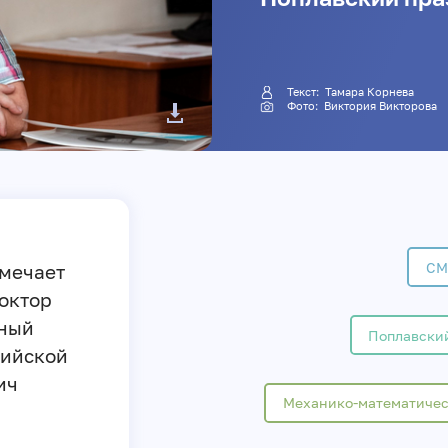
Текст:
Тамара Корнева
Фото:
Виктория Викторова
СМ
тмечает
октор
тный
Поплавски
сийской
ич
Механико-математичес