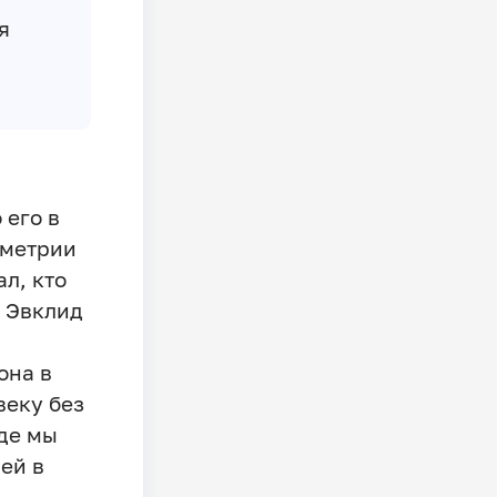
я
 его в
ометрии
ал, кто
е Эвклид
она в
веку без
где мы
ей в