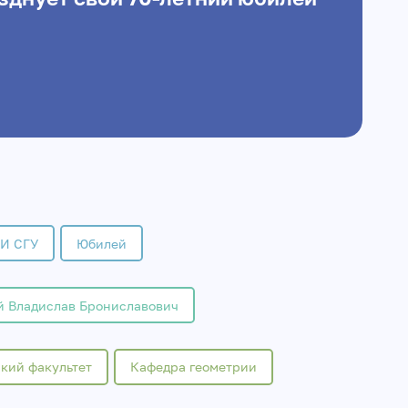
И СГУ
Юбилей
й Владислав Брониславович
кий факультет
Кафедра геометрии