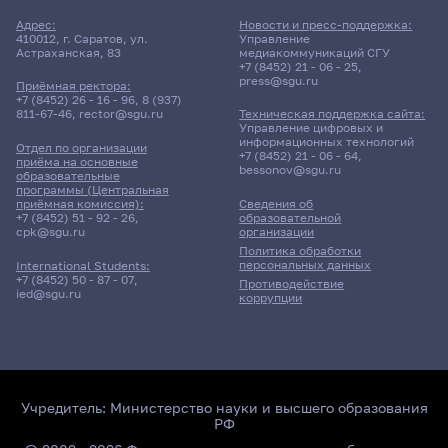
Адрес:
Новости и пресс-поддержка:
410012, г. Саратов, ул.
Управление
Астраханская, 83
медиакоммуникаций СГУ
+7 (8452) 21 - 06 - 25
,
press@sgu.ru
Приёмная ректора:
+7 (8452) 26 - 16 - 96
,
8 (937)
811-67-46
,
rector@sgu.ru
Техническая поддержка сайта:
Управление цифровых и
информационных технологий
Отдел по организации
+7 (8452) 21 - 06 - 64
,
приёма на основные
bessonov@sgu.ru
образовательные
программы (Центральная
приёмная комиссия):
Сведения об
+7 (8452) 51 - 92 - 26
,
образовательной
cpk@sgu.ru
организации
Политика обработки
персональных данных
International Students:
+7 (8452) 50 - 87 - 07
,
Противодействие
ied@sgu.ru
коррупции
Учредитель:
Министерство науки и высшего образования
РФ