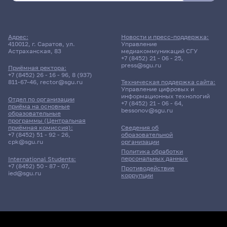
Адрес:
Новости и пресс-поддержка:
410012, г. Саратов, ул.
Управление
Астраханская, 83
медиакоммуникаций СГУ
+7 (8452) 21 - 06 - 25
,
press@sgu.ru
Приёмная ректора:
+7 (8452) 26 - 16 - 96
,
8 (937)
811-67-46
,
rector@sgu.ru
Техническая поддержка сайта:
Управление цифровых и
информационных технологий
Отдел по организации
+7 (8452) 21 - 06 - 64
,
приёма на основные
bessonov@sgu.ru
образовательные
программы (Центральная
приёмная комиссия):
Сведения об
+7 (8452) 51 - 92 - 26
,
образовательной
cpk@sgu.ru
организации
Политика обработки
персональных данных
International Students:
+7 (8452) 50 - 87 - 07
,
Противодействие
ied@sgu.ru
коррупции