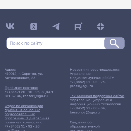
Адрес:
Новости и пресс-поддержка:
410012, г. Саратов, ул.
Управление
Астраханская, 83
медиакоммуникаций СГУ
+7 (8452) 21 - 06 - 25
,
press@sgu.ru
Приёмная ректора:
+7 (8452) 26 - 16 - 96
,
8 (937)
811-67-46
,
rector@sgu.ru
Техническая поддержка сайта:
Управление цифровых и
информационных технологий
Отдел по организации
+7 (8452) 21 - 06 - 64
,
приёма на основные
bessonov@sgu.ru
образовательные
программы (Центральная
приёмная комиссия):
Сведения об
+7 (8452) 51 - 92 - 26
,
образовательной
cpk@sgu.ru
организации