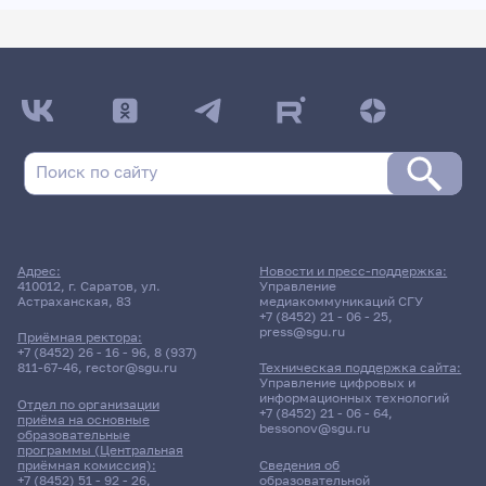
Адрес:
Новости и пресс-поддержка:
410012, г. Саратов, ул.
Управление
Астраханская, 83
медиакоммуникаций СГУ
+7 (8452) 21 - 06 - 25
,
press@sgu.ru
Приёмная ректора:
+7 (8452) 26 - 16 - 96
,
8 (937)
811-67-46
,
rector@sgu.ru
Техническая поддержка сайта:
Управление цифровых и
информационных технологий
Отдел по организации
+7 (8452) 21 - 06 - 64
,
приёма на основные
bessonov@sgu.ru
образовательные
программы (Центральная
приёмная комиссия):
Сведения об
+7 (8452) 51 - 92 - 26
,
образовательной