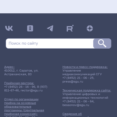
Адрес:
Новости и пресс-поддержка:
410012, г. Саратов, ул.
Управление
Астраханская, 83
медиакоммуникаций СГУ
+7 (8452) 21 - 06 - 25
,
press@sgu.ru
Приёмная ректора:
+7 (8452) 26 - 16 - 96
,
8 (937)
811-67-46
,
rector@sgu.ru
Техническая поддержка сайта:
Управление цифровых и
информационных технологий
Отдел по организации
+7 (8452) 21 - 06 - 64
,
приёма на основные
bessonov@sgu.ru
образовательные
программы (Центральная
приёмная комиссия):
Сведения об