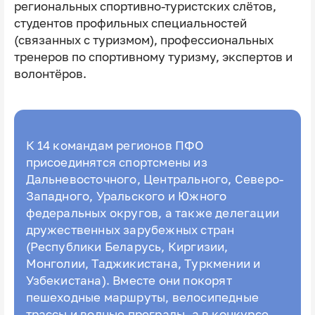
региональных спортивно-туристских слётов,
студентов профильных специальностей
(связанных с туризмом), профессиональных
тренеров по спортивному туризму, экспертов и
волонтёров.
К 14 командам регионов ПФО
присоединятся спортсмены из
Дальневосточного, Центрального, Северо-
Западного, Уральского и Южного
федеральных округов, а также делегации
дружественных зарубежных стран
(Республики Беларусь, Киргизии,
Монголии, Таджикистана, Туркмении и
Узбекистана). Вместе они покорят
пешеходные маршруты, велосипедные
трассы и водные преграды, а в конкурсе