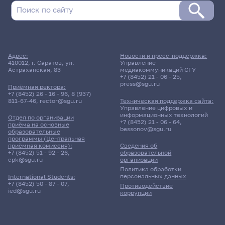
Адрес:
Новости и пресс-поддержка:
410012, г. Саратов, ул.
Управление
Астраханская, 83
медиакоммуникаций СГУ
+7 (8452) 21 - 06 - 25
,
press@sgu.ru
Приёмная ректора:
+7 (8452) 26 - 16 - 96
,
8 (937)
811-67-46
,
rector@sgu.ru
Техническая поддержка сайта:
Управление цифровых и
информационных технологий
Отдел по организации
+7 (8452) 21 - 06 - 64
,
приёма на основные
bessonov@sgu.ru
образовательные
программы (Центральная
приёмная комиссия):
Сведения об
+7 (8452) 51 - 92 - 26
,
образовательной
cpk@sgu.ru
организации
Политика обработки
персональных данных
International Students:
+7 (8452) 50 - 87 - 07
,
Противодействие
ied@sgu.ru
коррупции