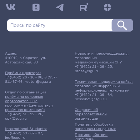
Адрес:
Новости и пресс-поддержка:
410012, г. Саратов, ул.
Управление
Астраханская, 83
медиакоммуникаций СГУ
+7 (8452) 21 - 06 - 25
,
press@sgu.ru
Приёмная ректора:
+7 (8452) 26 - 16 - 96
,
8 (937)
811-67-46
,
rector@sgu.ru
Техническая поддержка сайта:
Управление цифровых и
информационных технологий
Отдел по организации
+7 (8452) 21 - 06 - 64
,
приёма на основные
bessonov@sgu.ru
образовательные
программы (Центральная
приёмная комиссия):
Сведения об
+7 (8452) 51 - 92 - 26
,
образовательной
cpk@sgu.ru
организации
Политика обработки
персональных данных
International Students:
+7 (8452) 50 - 87 - 07
,
Противодействие
ied@sgu.ru
коррупции