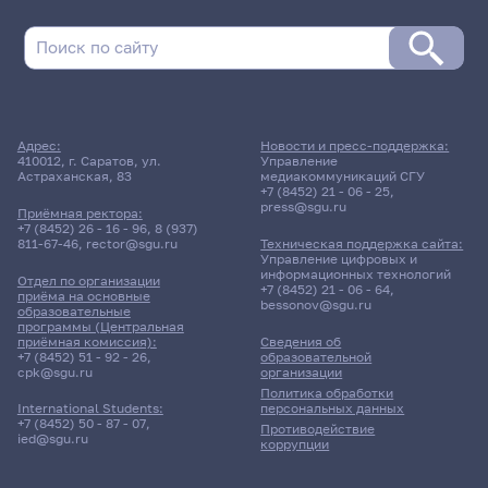
Адрес:
Новости и пресс-поддержка:
410012, г. Саратов, ул.
Управление
Астраханская, 83
медиакоммуникаций СГУ
+7 (8452) 21 - 06 - 25
,
press@sgu.ru
Приёмная ректора:
+7 (8452) 26 - 16 - 96
,
8 (937)
811-67-46
,
rector@sgu.ru
Техническая поддержка сайта:
Управление цифровых и
информационных технологий
Отдел по организации
+7 (8452) 21 - 06 - 64
,
приёма на основные
bessonov@sgu.ru
образовательные
программы (Центральная
приёмная комиссия):
Сведения об
+7 (8452) 51 - 92 - 26
,
образовательной
cpk@sgu.ru
организации
Политика обработки
персональных данных
International Students:
+7 (8452) 50 - 87 - 07
,
Противодействие
ied@sgu.ru
коррупции