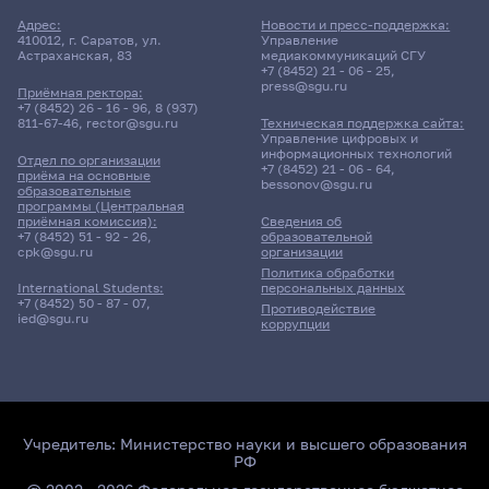
Адрес:
Новости и пресс-поддержка:
410012, г. Саратов, ул.
Управление
Астраханская, 83
медиакоммуникаций СГУ
+7 (8452) 21 - 06 - 25
,
press@sgu.ru
Приёмная ректора:
+7 (8452) 26 - 16 - 96
,
8 (937)
811-67-46
,
rector@sgu.ru
Техническая поддержка сайта:
Управление цифровых и
информационных технологий
Отдел по организации
+7 (8452) 21 - 06 - 64
,
приёма на основные
bessonov@sgu.ru
образовательные
программы (Центральная
приёмная комиссия):
Сведения об
+7 (8452) 51 - 92 - 26
,
образовательной
cpk@sgu.ru
организации
Политика обработки
персональных данных
International Students:
+7 (8452) 50 - 87 - 07
,
Противодействие
ied@sgu.ru
коррупции
Учредитель:
Министерство науки и высшего образования
РФ