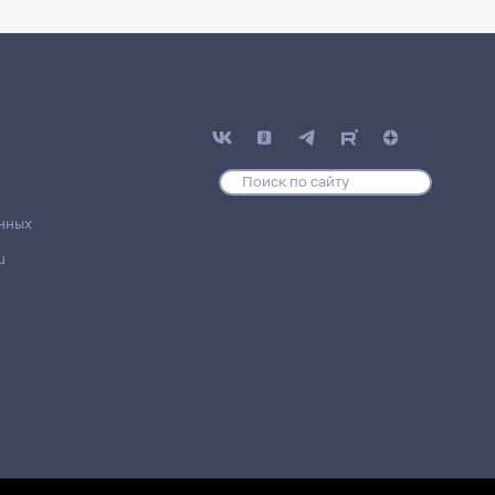
нных
u