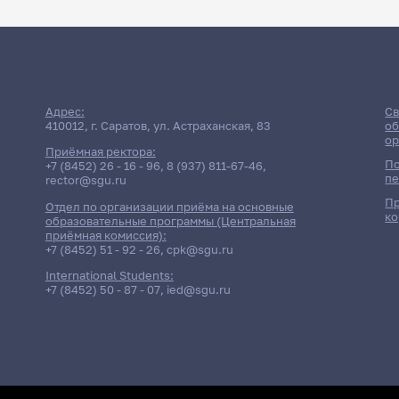
Адрес:
Св
410012, г. Саратов, ул. Астраханская, 83
об
ор
Приёмная ректора:
По
+7 (8452) 26 - 16 - 96
,
8 (937) 811-67-46
,
пе
rector@sgu.ru
Пр
Отдел по организации приёма на основные
ко
образовательные программы (Центральная
приёмная комиссия):
+7 (8452) 51 - 92 - 26
,
cpk@sgu.ru
International Students:
+7 (8452) 50 - 87 - 07
,
ied@sgu.ru