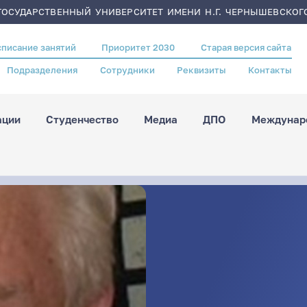
ОСУДАРСТВЕННЫЙ УНИВЕРСИТЕТ ИМЕНИ Н.Г. ЧЕРНЫШЕВСКОГ
списание занятий
Приоритет 2030
Старая версия сайта
Подразделения
Сотрудники
Реквизиты
Контакты
ации
Студенчество
Медиа
ДПО
Междунаро