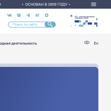
ОСНОВАН В 1909 ГОДУ
О
Социальные
сети
дная деятельность
En