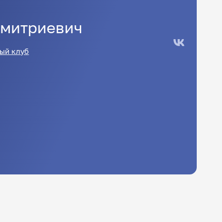
митриевич
ый клуб