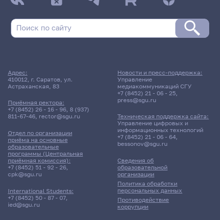
Адрес:
Новости и пресс-поддержка:
410012, г. Саратов, ул.
Управление
Астраханская, 83
медиакоммуникаций СГУ
+7 (8452) 21 - 06 - 25
,
press@sgu.ru
Приёмная ректора:
+7 (8452) 26 - 16 - 96
,
8 (937)
811-67-46
,
rector@sgu.ru
Техническая поддержка сайта:
Управление цифровых и
информационных технологий
Отдел по организации
+7 (8452) 21 - 06 - 64
,
приёма на основные
bessonov@sgu.ru
образовательные
программы (Центральная
приёмная комиссия):
Сведения об
+7 (8452) 51 - 92 - 26
,
образовательной
cpk@sgu.ru
организации
Политика обработки
персональных данных
International Students:
+7 (8452) 50 - 87 - 07
,
Противодействие
ied@sgu.ru
коррупции