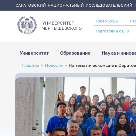
САРАТОВСКИЙ НАЦИОНАЛЬНЫЙ ИССЛЕДОВАТЕЛЬСКИЙ Г
Приём 2026
Ра
Header
УНИВЕРСИТЕТ
menu
ЧЕРНЫШЕВСКОГO
Подготовка к ЕГЭ
Университет
Образование
Наука и иннов
Перейти
Строка
Главная
Новости
На тематическом дне в Сарато
к
навигации
основному
содержанию