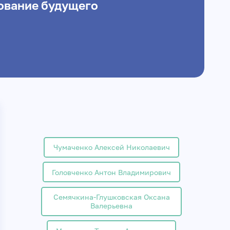
ование будущего
Чумаченко Алексей Николаевич
Головченко Антон Владимирович
Семячкина-Глушковская Оксана
Валерьевна