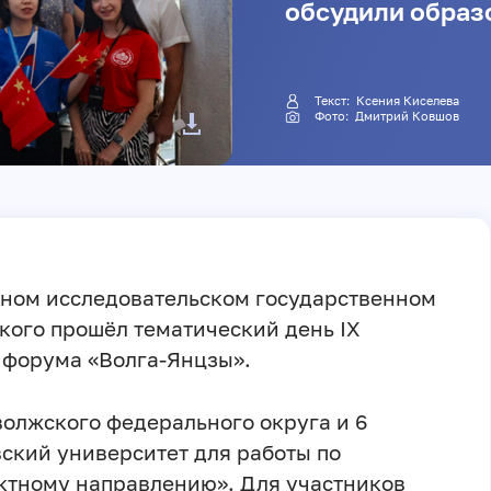
обсудили образ
Текст:
Ксения Киселева
Фото:
Дмитрий Ковшов
ьном исследовательском государственном
кого прошёл тематический день IX
 форума «Волга-Янцзы».
волжского федерального округа и 6
ский университет для работы по
ктному направлению». Для участников