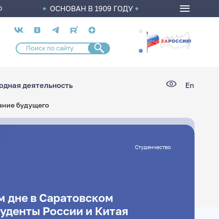
ОСНОВАН В 1909 ГОДУ
О
Социальные
сети
дная деятельность
En
ание будущего
Студенчество
м дне в Саратовском
уденты России и Китая