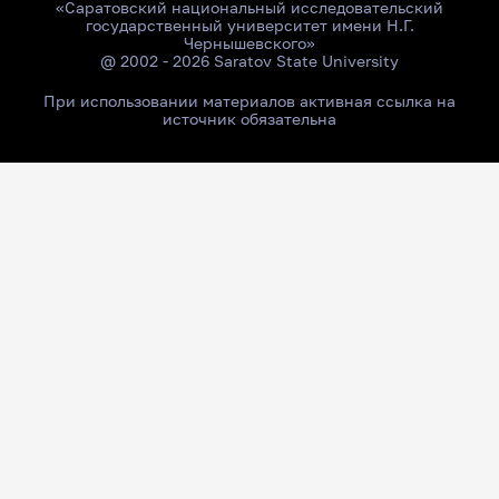
«Саратовский национальный исследовательский
государственный университет имени Н.Г.
Чернышевского»
@ 2002 - 2026 Saratov State University
При использовании материалов активная ссылка на
источник обязательна