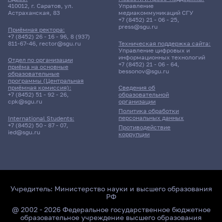
410012, г. Саратов, ул.
Управление
Астраханская, 83
медиакоммуникаций СГУ
+7 (8452) 21 - 06 - 25
,
press@sgu.ru
Приёмная ректора:
+7 (8452) 26 - 16 - 96
,
8 (937)
811-67-46
,
rector@sgu.ru
Техническая поддержка сайта:
Управление цифровых и
информационных технологий
Отдел по организации
+7 (8452) 21 - 06 - 64
,
приёма на основные
bessonov@sgu.ru
образовательные
программы (Центральная
приёмная комиссия):
Сведения об
+7 (8452) 51 - 92 - 26
,
образовательной
cpk@sgu.ru
организации
Политика обработки
персональных данных
International Students:
+7 (8452) 50 - 87 - 07
,
Противодействие
ied@sgu.ru
коррупции
Учредитель:
Министерство науки и высшего образования
РФ
@ 2002 - 2026 Федеральное государственное бюджетное
образовательное учреждение высшего образования