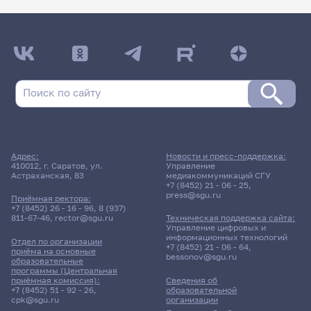
Адрес:
Новости и пресс-поддержка:
410012, г. Саратов, ул.
Управление
Астраханская, 83
медиакоммуникаций СГУ
+7 (8452) 21 - 06 - 25
,
press@sgu.ru
Приёмная ректора:
+7 (8452) 26 - 16 - 96
,
8 (937)
811-67-46
,
rector@sgu.ru
Техническая поддержка сайта:
Управление цифровых и
информационных технологий
Отдел по организации
+7 (8452) 21 - 06 - 64
,
приёма на основные
bessonov@sgu.ru
образовательные
программы (Центральная
приёмная комиссия):
Сведения об
+7 (8452) 51 - 92 - 26
,
образовательной
cpk@sgu.ru
организации