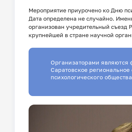
Мероприятие приурочено ко Дню пси
Дата определена не случайно. Именн
организован учредительный съезд Р
крупнейшей в стране научной орган
Организаторами являются ф
Саратовское региональное 
психологического общества