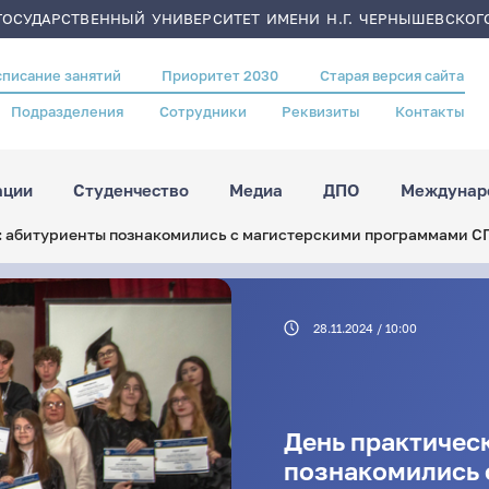
ОСУДАРСТВЕННЫЙ УНИВЕРСИТЕТ ИМЕНИ Н.Г. ЧЕРНЫШЕВСКОГ
списание занятий
Приоритет 2030
Старая версия сайта
Подразделения
Сотрудники
Реквизиты
Контакты
ации
Студенчество
Медиа
ДПО
Междунаро
: абитуриенты познакомились с магистерскими программами С
28.11.2024 / 10:00
День практичес
познакомились 