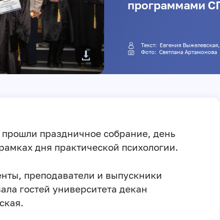
программами С
Текст: Евгения Выжелевск
Фото: Светлана Артамонова
и прошли праздничное собрание, день
 рамках дня практической психологии.
енты, преподаватели и выпускники
вала гостей университета декан
ская.