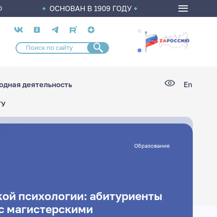
ОСНОВАН В 1909 ГОДУ
О
Социальные
сети
дная деятельность
En
ГУ
Образование
кой психологии: абитуриенты
с магистерскими