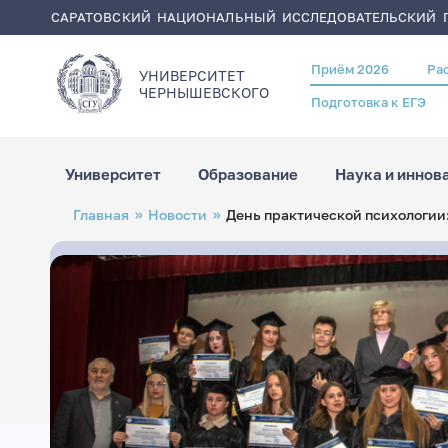
САРАТОВСКИЙ НАЦИОНАЛЬНЫЙ ИССЛЕДОВАТЕЛЬСКИЙ Г
Приём 2026
Ра
Header
УНИВЕРСИТЕТ
menu
ЧЕРНЫШЕВСКОГO
Подготовка к ЕГЭ
Университет
Образование
Наука и иннов
Перейти
Строка
Главная
Новости
День практической психологии
к
навигации
основному
содержанию