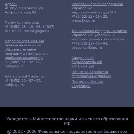
Адрес:
Новости и пресс-поддержка:
410012, г. Саратов, ул.
Управление
Астраханская, 83
медиакоммуникаций СГУ
+7 (8452) 21 - 06 - 25
,
press@sgu.ru
Приёмная ректора:
+7 (8452) 26 - 16 - 96
,
8 (937)
811-67-46
,
rector@sgu.ru
Техническая поддержка сайта:
Управление цифровых и
информационных технологий
Отдел по организации
+7 (8452) 21 - 06 - 64
,
приёма на основные
bessonov@sgu.ru
образовательные
программы (Центральная
приёмная комиссия):
Сведения об
+7 (8452) 51 - 92 - 26
,
образовательной
cpk@sgu.ru
организации
Политика обработки
персональных данных
International Students:
+7 (8452) 50 - 87 - 07
,
Противодействие
ied@sgu.ru
коррупции
Учредитель:
Министерство науки и высшего образования
РФ
@ 2002 - 2026 Федеральное государственное бюджетное