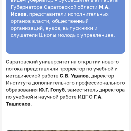
вице-губернатор – руководитель аппарата
Губернатора Саратовской области
М.А.
Исаев
, представители исполнительных
органов власти, общественный
организаций, вузов, выпускники и
слушатели Школы молодых управленцев.
Саратовский университет на открытии нового
потока представляли проректор по учебной и
методической работе
С.В. Удалов
, директор
Института дополнительного профессионального
образования
Ю.Г. Голуб
, заместитель директора
по учебной и научной работе ИДПО
Г.А.
Ташпеков
.