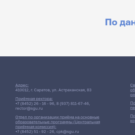
Поиск по заголовкам
По да
Поиск по темам
Поиск по заголовкам
Поиск по темам
Адрес:
Св
410012, г. Саратов, ул. Астраханская, 83
об
ор
Приёмная ректора:
По
+7 (8452) 26 - 16 - 96
,
8 (937) 811-67-46
,
пе
rector@sgu.ru
Пр
Отдел по организации приёма на основные
ко
образовательные программы (Центральная
приёмная комиссия):
+7 (8452) 51 - 92 - 26
,
cpk@sgu.ru