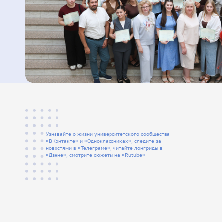
0
Узнавайте о жизни университетского сообщества
«ВКонтакте» и «Одноклассниках», следите за
новостями в «Телеграме», читайте лонгриды в
«Дзене», смотрите сюжеты на «Rutube»