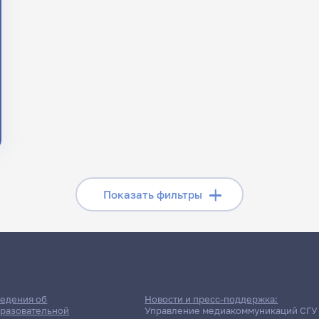
Скрыть фильтры
Показать фильтры
Поиск по рубрикам
Поиск по 
Поиск по ключевым словам
едения об
Новости и пресс-поддержка:
разовательной
Управление медиакоммуникаций СГУ