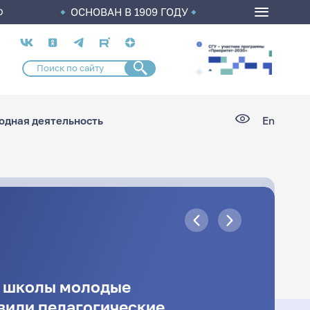
ОСНОВАН В 1909 ГОДУ
О
Социальные
сети
дная деятельность
En
й школы молодые
вили педагогические