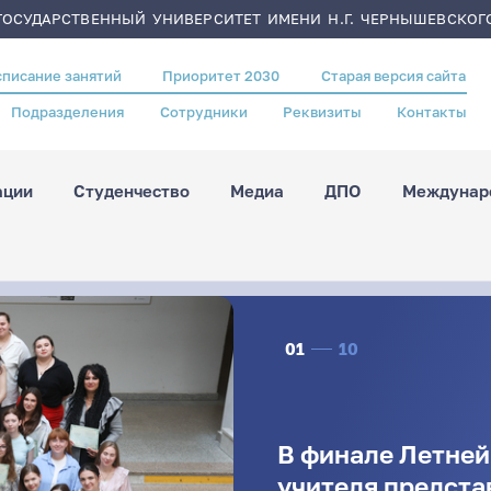
ОСУДАРСТВЕННЫЙ УНИВЕРСИТЕТ ИМЕНИ Н.Г. ЧЕРНЫШЕВСКОГ
списание занятий
Приоритет 2030
Старая версия сайта
Подразделения
Сотрудники
Реквизиты
Контакты
ации
Студенчество
Медиа
ДПО
Междунаро
01
10
В финале Летне
учителя предста