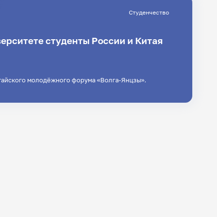
Студенчество
верситете студенты России и Китая
итайского молодёжного форума «Волга-Янцзы».