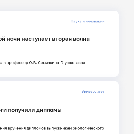
дате
Наука и инновации
ой ночи наступает вторая волна
Главные
новости
зала профессор О.В. Семячкина-Глушковская
Университет
логи получили дипломы
ония вручения дипломов выпускникам биологического