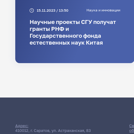
Наука и инновации
15.11.2023 / 13:50
Научные проекты СГУ получат
гранты РНФ и
Государственного фонда
естественных наук Китая
Поиск по заголовкам
Поиск по темам
Адрес:
Св
410012, г. Саратов, ул. Астраханская, 83
об