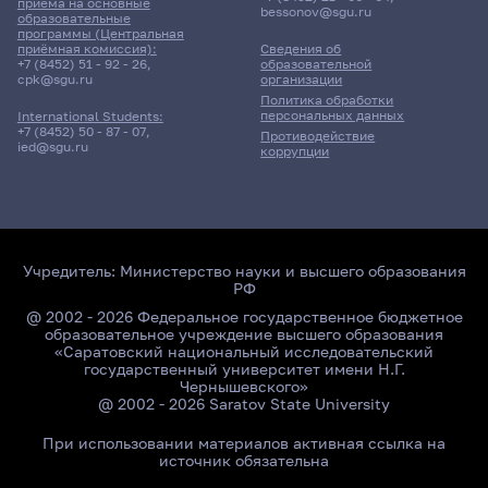
приёма на основные
bessonov@sgu.ru
образовательные
программы (Центральная
приёмная комиссия):
Сведения об
+7 (8452) 51 - 92 - 26
,
образовательной
Главные
cpk@sgu.ru
организации
новости
Политика обработки
персональных данных
International Students:
+7 (8452) 50 - 87 - 07
,
Противодействие
ied@sgu.ru
коррупции
Учредитель:
Министерство науки и высшего образования
РФ
@ 2002 - 2026 Федеральное государственное бюджетное
образовательное учреждение высшего образования
«Саратовский национальный исследовательский
государственный университет имени Н.Г.
Чернышевского»
@ 2002 - 2026 Saratov State University
При использовании материалов активная ссылка на
источник обязательна