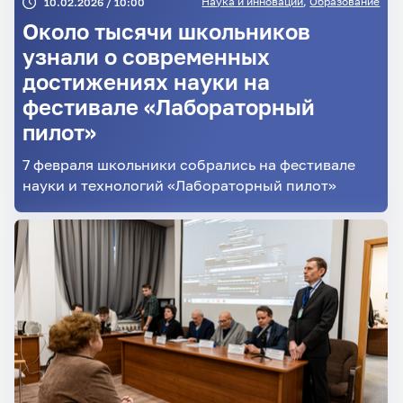
Наука и инновации
,
Образование
10.02.2026 / 10:00
Около тысячи школьников
узнали о современных
достижениях науки на
фестивале «Лабораторный
пилот»
7 февраля школьники собрались на фестивале
науки и технологий «Лабораторный пилот»