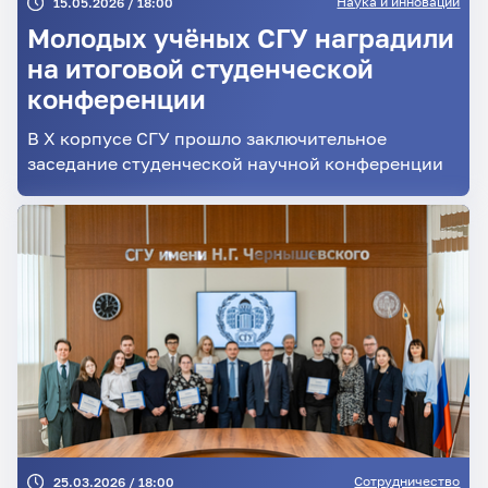
Наука и инновации
15.05.2026 / 18:00
Молодых учёных СГУ наградили
на итоговой студенческой
конференции
В X корпусе СГУ прошло заключительное
заседание студенческой научной конференции
Сотрудничество
25.03.2026 / 18:00