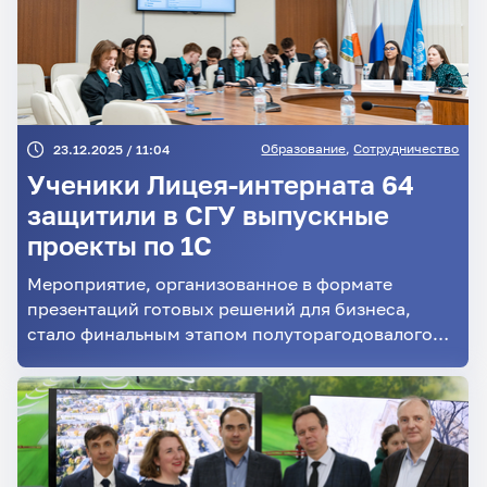
Образование
,
Сотрудничество
23.12.2025 / 11:04
Ученики Лицея-интерната 64
защитили в СГУ выпускные
проекты по 1С
Мероприятие, организованное в формате
презентаций готовых решений для бизнеса,
стало финальным этапом полуторагодовалого
курса