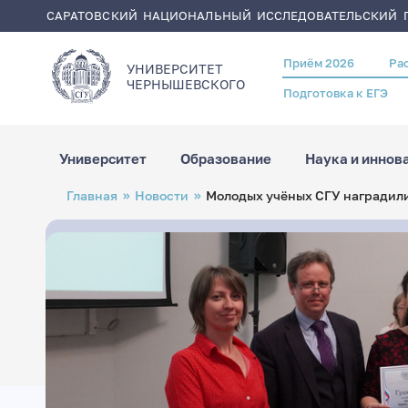
САРАТОВСКИЙ НАЦИОНАЛЬНЫЙ ИССЛЕДОВАТЕЛЬСКИЙ Г
Приём 2026
Ра
Header
УНИВЕРСИТЕТ
menu
ЧЕРНЫШЕВСКОГO
Подготовка к ЕГЭ
Университет
Образование
Наука и иннов
Перейти
Строка
Главная
Новости
Молодых учёных СГУ наградили
к
навигации
основному
содержанию