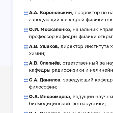
А.А. Короновский
, проректор по 
заведующий кафедрой физики отк
О.И. Москаленко
, начальник Упра
профессор кафедры физики открыт
А.В. Ушаков
, директор Института
химии;
А.В. Слепнёв
, ответственный за н
кафедры радиофизики и нелинейн
С.А. Данилов
, заведующий кафедр
философии;
О.А. Иноземцева
, ведущий научны
биомедицинской фотоакустики;