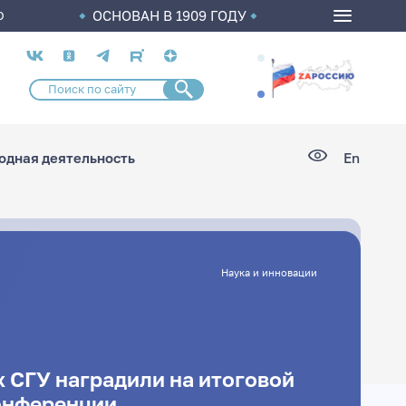
ОСНОВАН В 1909 ГОДУ
О
Социальные
сети
дная деятельность
En
Наука и инновации
 СГУ наградили на итоговой
онференции