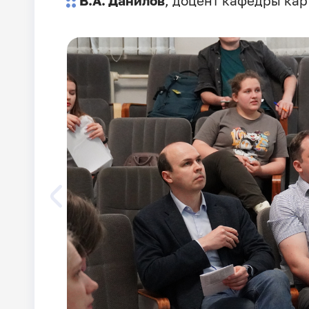
В.А. Данилов
, доцент кафедры ка