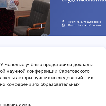
Текст: Никита Дубовенко
Фото: Никита Дубовенко
СГУ молодые учёные представили доклады
кой научной конференции Саратовского
лашены авторы лучших исследований – их
ких конференциях образовательных
ы президиума: