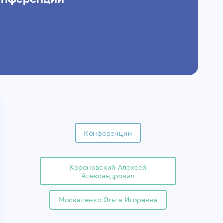
Конференции
Короновский Алексей
Александрович
Москаленко Ольга Игоревна