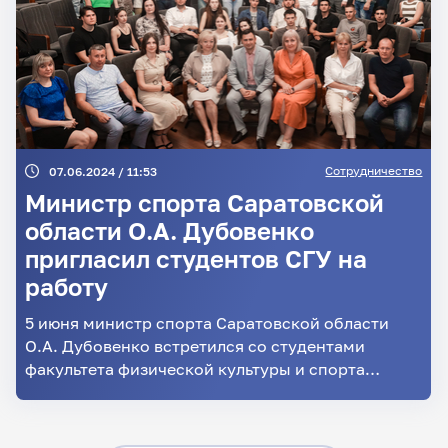
Сотрудничество
07.06.2024 / 11:53
Министр спорта Саратовской
области О.А. Дубовенко
пригласил студентов СГУ на
работу
5 июня министр спорта Саратовской области
О.А. Дубовенко встретился со студентами
факультета физической культуры и спорта
Педагогического института СГУ