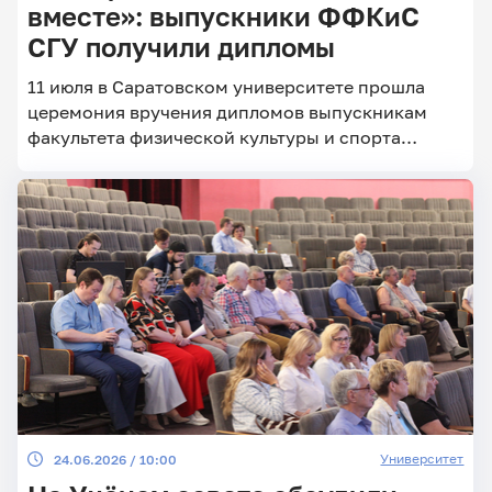
вместе»: выпускники ФФКиС
СГУ получили дипломы
Главные
11 июля в Саратовском университете прошла
новости
церемония вручения дипломов выпускникам
факультета физической культуры и спорта
Педагогического института
Университет
24.06.2026 / 10:00