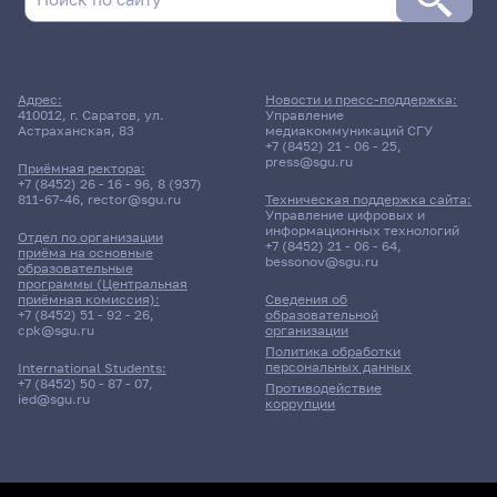
Поиск по дате
Адрес:
Новости и пресс-поддержка:
410012, г. Саратов, ул.
Управление
Поиск по темам
Астраханская, 83
медиакоммуникаций СГУ
+7 (8452) 21 - 06 - 25
,
press@sgu.ru
Приёмная ректора:
+7 (8452) 26 - 16 - 96
,
8 (937)
811-67-46
,
rector@sgu.ru
Техническая поддержка сайта:
Поиск по ключевым словам
Управление цифровых и
информационных технологий
Отдел по организации
+7 (8452) 21 - 06 - 64
,
приёма на основные
bessonov@sgu.ru
образовательные
программы (Центральная
приёмная комиссия):
Сведения об
+7 (8452) 51 - 92 - 26
,
образовательной
Главные
cpk@sgu.ru
организации
новости
Политика обработки
персональных данных
International Students:
+7 (8452) 50 - 87 - 07
,
Противодействие
ied@sgu.ru
коррупции