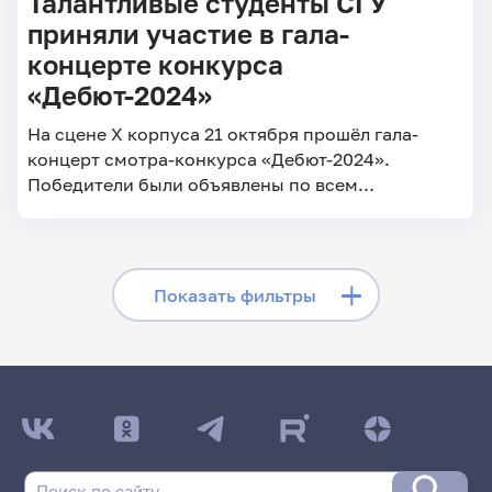
Талантливые студенты СГУ
приняли участие в гала-
концерте конкурса
«Дебют-2024»
На сцене X корпуса 21 октября прошёл гала-
концерт смотра-конкурса «Дебют-2024».
Победители были объявлены по всем
направлениям: хореографии, театре, вокале,
инструментале, оригинальном жанре и медиа.
На сцене студенты показали итоговые
выступления в вокальном направлении, в
Скрыть фильтры
Показать фильтры
хореографии, инструментале и оригинальном
жанре – лучшие номера, а в театральном
Поиск по заголовкам
направлении – перфоманс.
Поиск по рубрикам