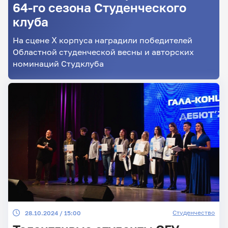
64-го сезона Студенческого
клуба
Главные
На сцене Ⅹ корпуса наградили победителей
новости
Областной студенческой весны и авторских
номинаций Студклуба
Студенчество
28.10.2024 / 15:00