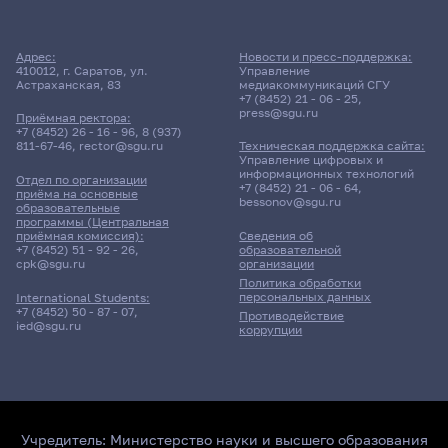
Адрес:
Новости и пресс-поддержка:
410012, г. Саратов, ул.
Управление
Астраханская, 83
медиакоммуникаций СГУ
+7 (8452) 21 - 06 - 25
,
press@sgu.ru
Приёмная ректора:
+7 (8452) 26 - 16 - 96
,
8 (937)
811-67-46
,
rector@sgu.ru
Техническая поддержка сайта:
Управление цифровых и
информационных технологий
Отдел по организации
+7 (8452) 21 - 06 - 64
,
приёма на основные
bessonov@sgu.ru
образовательные
программы (Центральная
приёмная комиссия):
Сведения об
+7 (8452) 51 - 92 - 26
,
образовательной
cpk@sgu.ru
организации
Политика обработки
персональных данных
International Students:
+7 (8452) 50 - 87 - 07
,
Противодействие
ied@sgu.ru
коррупции
Учредитель:
Министерство науки и высшего образования