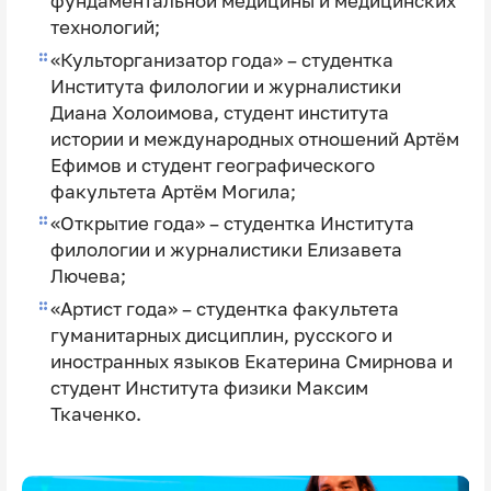
фундаментальной медицины и медицинских
технологий;
«Культорганизатор года» – студентка
Института филологии и журналистики
Диана Холоимова
, студент института
истории и международных отношений
Артём
Ефимов
и студент географического
факультета
Артём Могила
;
«Открытие года» – студентка Института
филологии и журналистики
Елизавета
Лючева
;
«Артист года» – студентка факультета
гуманитарных дисциплин, русского и
иностранных языков
Екатерина Смирнова
и
студент Института физики
Максим
Ткаченко
.