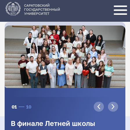
Перейти
к
основному
САРАТОВСКИЙ
содержанию
ГОСУДАРСТВЕННЫЙ
УНИВЕРСИТЕТ
01
10
В финале Летней школы