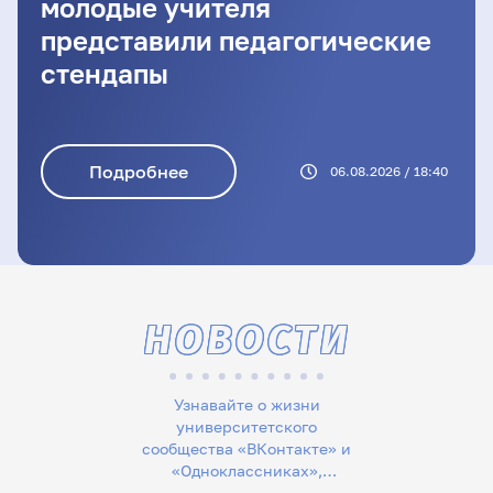
молодые учителя
представили педагогические
стендапы
Подробнее
06.08.2026 / 18:40
НОВОСТИ
Узнавайте о жизни
университетского
сообщества «ВКонтакте» и
«Одноклассниках»,
следите за новостями в