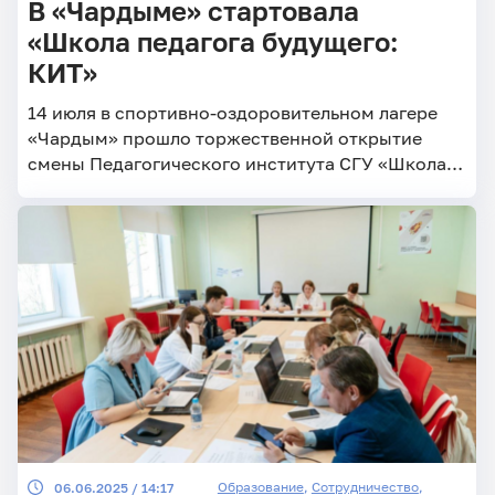
В «Чардыме» стартовала
«Школа педагога будущего:
КИТ»
14 июля в спортивно-оздоровительном лагере
«Чардым» прошло торжественной открытие
смены Педагогического института СГУ «Школа
педагога будущего: КИТ» (коммуникации,
инновации, технологии)
Образование
,
Сотрудничество
,
06.06.2025 / 14:17