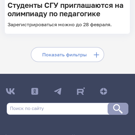
Студенты СГУ приглашаются на
олимпиаду по педагогике
Зарегистрироваться можно до 28 февраля.
Скрыть фильтры
Показать фильтры
Поиск по заголовкам
Поиск по рубрикам
Поиск по дате