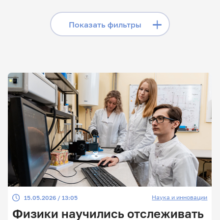
«Телеграме», читайте
лонгриды в «Дзене»,
Скрыть фильтры
Показать фильтры
смотрите сюжеты на
«Rutube»
Поиск по заголовкам
Поиск по рубрикам
Поиск по дате
Поиск по темам
Наука и инновации
15.05.2026 / 13:05
Поиск по ключевым словам
Физики научились отслеживать