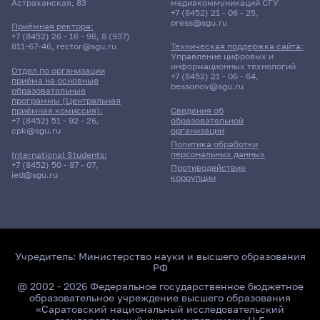
Астраханская, 83
медиакоммуникаций СГУ
+7 (8452) 21 - 06 - 25
,
press@sgu.ru
Приёмная ректора:
+7 (8452) 26 - 16 - 96
,
8 (937)
811-67-46
,
rector@sgu.ru
Техническая поддержка сайта:
Поиск по ключевым словам
Управление цифровых и
информационных технологий
Отдел по организации
+7 (8452) 21 - 06 - 64
,
приёма на основные
bessonov@sgu.ru
образовательные
программы (Центральная
приёмная комиссия):
Сведения об
+7 (8452) 51 - 92 - 26
,
образовательной
Главные
cpk@sgu.ru
организации
новости
Политика обработки
персональных данных
International Students:
+7 (8452) 50 - 87 - 07
,
Противодействие
ied@sgu.ru
коррупции
Учредитель:
Министерство науки и высшего образования
РФ
@ 2002 - 2026 Федеральное государственное бюджетное
образовательное учреждение высшего образования
«Саратовский национальный исследовательский