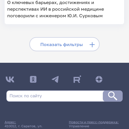
О ключевых барьерах, достижениях и
перспективах ИИ в российской медицине
поговорили с инженером Ю.И. Сурковым
Скрыть фильтры
Показать фильтры
Поиск по заголовкам
Поиск по рубрикам
Поиск по дате
Адрес:
Новости и пресс-поддержка:
410012, г. Саратов, ул.
Управление
Поиск по темам