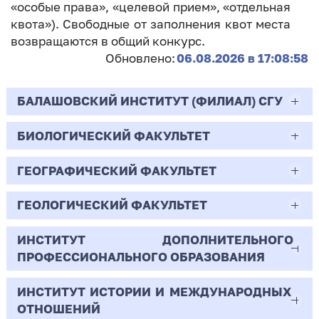
«особые права», «целевой прием», «отдельная
квота»). Свободные от заполнения квот места
возвращаются в общий конкурс.
Обновлено:
06.08.2026 в 17:08:58
БАЛАШОВСКИЙ ИНСТИТУТ (ФИЛИАЛ) СГУ
БИОЛОГИЧЕСКИЙ ФАКУЛЬТЕТ
44.03.02
Психолого-педагогическое образование
ГЕОГРАФИЧЕСКИЙ ФАКУЛЬТЕТ
06.03.01
Очная | Бакалавр
Биология
ГЕОЛОГИЧЕСКИЙ ФАКУЛЬТЕТ
05.03.02
Всего бюджетных мест - 10
Очная | Бакалавр
География
ИНСТИТУТ ДОПОЛНИТЕЛЬНОГО
05.03.01
ПРОФЕССИОНАЛЬНОГО ОБРАЗОВАНИЯ
Всего бюджетных мест - 50
Бюджет/
Профиль: Практическая
Очная | Бакалавр
Геология
Общие места
психология образования
ИНСТИТУТ ИСТОРИИ И МЕЖДУНАРОДНЫХ
38.03.02
Всего бюджетных мест - 15
Бюджет/Общие места
Очная | Бакалавр
ОТНОШЕНИЙ
8