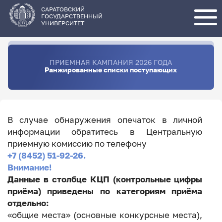
Перейти
к
основному
САРАТОВСКИЙ
содержанию
ГОСУДАРСТВЕННЫЙ
УНИВЕРСИТЕТ
ПРИЕМНАЯ КАМПАНИЯ 2026 ГОДА
Ранжированные списки поступающих
В случае обнаружения опечаток в личной
информации обратитесь в Центральную
приемную комиссию по телефону
+7 (8452) 51-92-26.
Внимание!
Данные в столбце КЦП (контрольные цифры
приёма) приведены по категориям приёма
отдельно:
«общие места» (основные конкурсные места),