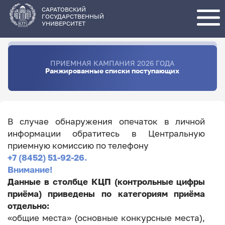
Перейти
к
основному
САРАТОВСКИЙ
содержанию
ГОСУДАРСТВЕННЫЙ
УНИВЕРСИТЕТ
ПРИЕМНАЯ КАМПАНИЯ 2026 ГОДА
Ранжированные списки поступающих
В случае обнаружения опечаток в личной
информации обратитесь в Центральную
приемную комиссию по телефону
+7 (8452) 51-92-26.
Внимание!
Данные в столбце КЦП (контрольные цифры
приёма) приведены по категориям приёма
отдельно:
«общие места» (основные конкурсные места),