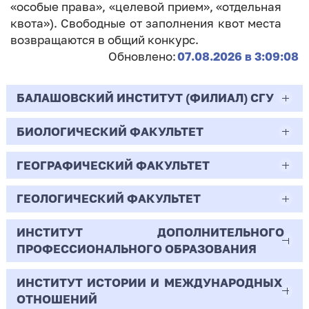
«особые права», «целевой прием», «отдельная
квота»). Свободные от заполнения квот места
возвращаются в общий конкурс.
Обновлено:
07.08.2026 в 3:09:08
БАЛАШОВСКИЙ ИНСТИТУТ (ФИЛИАЛ) СГУ
БИОЛОГИЧЕСКИЙ ФАКУЛЬТЕТ
44.03.02
Психолого-педагогическое образование
ГЕОГРАФИЧЕСКИЙ ФАКУЛЬТЕТ
06.03.01
Очная | Бакалавр
Биология
ГЕОЛОГИЧЕСКИЙ ФАКУЛЬТЕТ
05.03.02
Всего бюджетных мест - 10
Очная | Бакалавр
География
ИНСТИТУТ ДОПОЛНИТЕЛЬНОГО
05.03.01
ПРОФЕССИОНАЛЬНОГО ОБРАЗОВАНИЯ
Всего бюджетных мест - 50
Бюджет/
Профиль: Практическая
Очная | Бакалавр
Геология
Общие места
психология образования
ИНСТИТУТ ИСТОРИИ И МЕЖДУНАРОДНЫХ
38.03.02
Всего бюджетных мест - 15
Бюджет/Общие места
Очная | Бакалавр
ОТНОШЕНИЙ
8