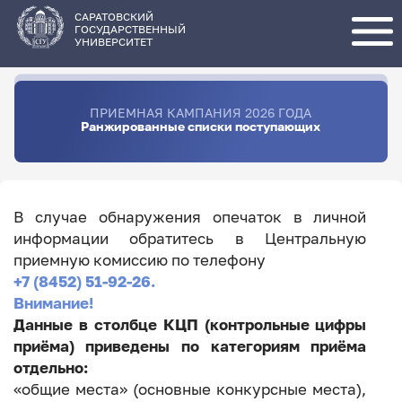
Перейти
к
основному
САРАТОВСКИЙ
содержанию
ГОСУДАРСТВЕННЫЙ
УНИВЕРСИТЕТ
ПРИЕМНАЯ КАМПАНИЯ 2026 ГОДА
Ранжированные списки поступающих
В случае обнаружения опечаток в личной
информации обратитесь в Центральную
приемную комиссию по телефону
+7 (8452) 51-92-26.
Внимание!
Данные в столбце КЦП (контрольные цифры
приёма) приведены по категориям приёма
отдельно:
«общие места» (основные конкурсные места),