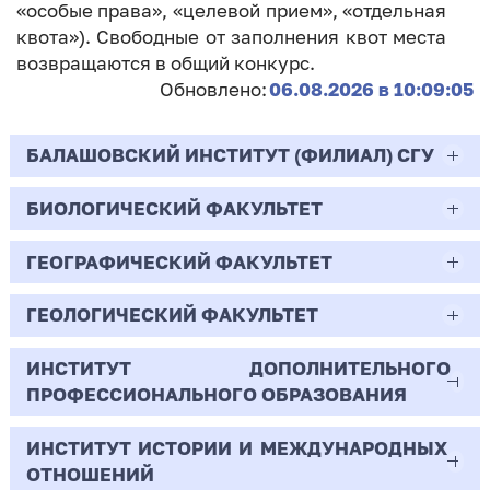
«особые права», «целевой прием», «отдельная
квота»). Свободные от заполнения квот места
возвращаются в общий конкурс.
Обновлено:
06.08.2026 в 10:09:05
БАЛАШОВСКИЙ ИНСТИТУТ (ФИЛИАЛ) СГУ
БИОЛОГИЧЕСКИЙ ФАКУЛЬТЕТ
44.03.02
Психолого-педагогическое образование
ГЕОГРАФИЧЕСКИЙ ФАКУЛЬТЕТ
06.03.01
Очная | Бакалавр
Биология
ГЕОЛОГИЧЕСКИЙ ФАКУЛЬТЕТ
05.03.02
Всего бюджетных мест - 10
Очная | Бакалавр
География
ИНСТИТУТ ДОПОЛНИТЕЛЬНОГО
05.03.01
ПРОФЕССИОНАЛЬНОГО ОБРАЗОВАНИЯ
Всего бюджетных мест - 50
Бюджет/
Профиль: Практическая
Очная | Бакалавр
Геология
Общие места
психология образования
ИНСТИТУТ ИСТОРИИ И МЕЖДУНАРОДНЫХ
38.03.02
Всего бюджетных мест - 15
Бюджет/Общие места
Очная | Бакалавр
ОТНОШЕНИЙ
8