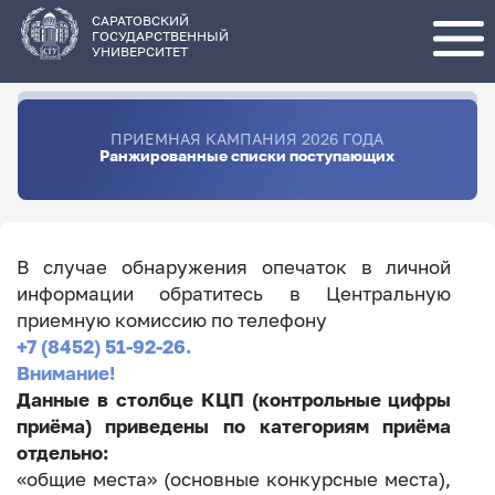
Перейти
к
основному
САРАТОВСКИЙ
содержанию
ГОСУДАРСТВЕННЫЙ
УНИВЕРСИТЕТ
ПРИЕМНАЯ КАМПАНИЯ 2026 ГОДА
Ранжированные списки поступающих
В случае обнаружения опечаток в личной
информации обратитесь в Центральную
приемную комиссию по телефону
+7 (8452) 51-92-26.
Внимание!
Данные в столбце КЦП (контрольные цифры
приёма) приведены по категориям приёма
отдельно:
«общие места» (основные конкурсные места),