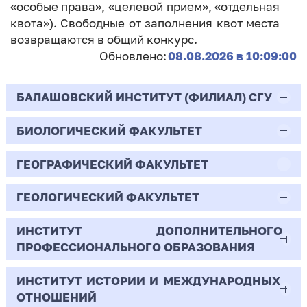
«особые права», «целевой прием», «отдельная
квота»). Свободные от заполнения квот места
возвращаются в общий конкурс.
Обновлено:
08.08.2026 в 10:09:00
БАЛАШОВСКИЙ ИНСТИТУТ (ФИЛИАЛ) СГУ
БИОЛОГИЧЕСКИЙ ФАКУЛЬТЕТ
44.03.02
Психолого-педагогическое образование
ГЕОГРАФИЧЕСКИЙ ФАКУЛЬТЕТ
06.03.01
Очная | Бакалавр
Биология
ГЕОЛОГИЧЕСКИЙ ФАКУЛЬТЕТ
05.03.02
Всего бюджетных мест - 10
Очная | Бакалавр
География
ИНСТИТУТ ДОПОЛНИТЕЛЬНОГО
05.03.01
ПРОФЕССИОНАЛЬНОГО ОБРАЗОВАНИЯ
Всего бюджетных мест - 50
Бюджет/
Профиль: Практическая
Очная | Бакалавр
Геология
Общие места
психология образования
ИНСТИТУТ ИСТОРИИ И МЕЖДУНАРОДНЫХ
38.03.02
Всего бюджетных мест - 15
Бюджет/Общие места
Очная | Бакалавр
ОТНОШЕНИЙ
8