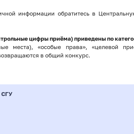
личной информации обратитесь в Центральн
нтрольные цифры приёма) приведены по катего
ые места), «особые права», «целевой прие
возвращаются в общий конкурс.
 СГУ
Форма
альность
К
подготовки