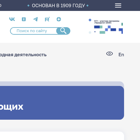
ОСНОВАН В 1909 ГОДУ
О
Социальные
сети
дная деятельность
En
ющих