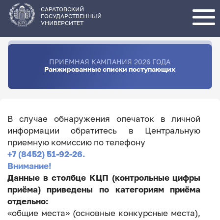
Перейти
к
основному
САРАТОВСКИЙ
содержанию
ГОСУДАРСТВЕННЫЙ
УНИВЕРСИТЕТ
ПРИЕМНАЯ КАМПАНИЯ 2026 ГОДА
Ранжированные списки поступающих
В случае обнаружения опечаток в личной
информации обратитесь в Центральную
приемную комиссию по телефону
+7 (8452) 51-92-26.
Внимание!
Данные в столбце КЦП (контрольные цифры
приёма) приведены по категориям приёма
отдельно:
«общие места» (основные конкурсные места),