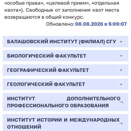
«особые права», «целевой прием», «отдельная
квота»). Свободные от заполнения квот места
возвращаются в общий конкурс.
Обновлено:
08.08.2026 в 5:09:07
БАЛАШОВСКИЙ ИНСТИТУТ (ФИЛИАЛ) СГУ
БИОЛОГИЧЕСКИЙ ФАКУЛЬТЕТ
44.03.02
Психолого-педагогическое образование
ГЕОГРАФИЧЕСКИЙ ФАКУЛЬТЕТ
06.03.01
Очная | Бакалавр
Биология
ГЕОЛОГИЧЕСКИЙ ФАКУЛЬТЕТ
05.03.02
Всего бюджетных мест - 10
Очная | Бакалавр
География
ИНСТИТУТ ДОПОЛНИТЕЛЬНОГО
05.03.01
ПРОФЕССИОНАЛЬНОГО ОБРАЗОВАНИЯ
Всего бюджетных мест - 50
Бюджет/
Профиль: Практическая
Очная | Бакалавр
Геология
Общие места
психология образования
ИНСТИТУТ ИСТОРИИ И МЕЖДУНАРОДНЫХ
38.03.02
Всего бюджетных мест - 15
Бюджет/Общие места
Очная | Бакалавр
ОТНОШЕНИЙ
8