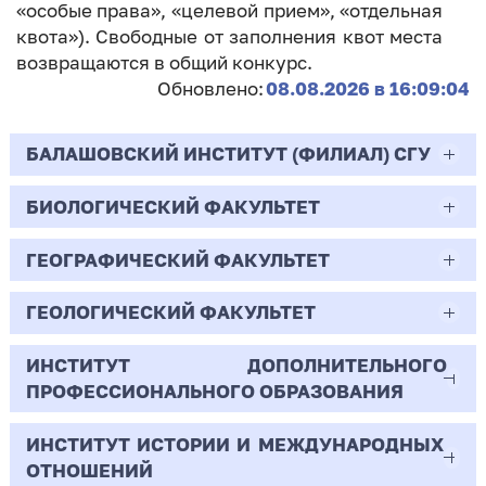
«особые права», «целевой прием», «отдельная
квота»). Свободные от заполнения квот места
возвращаются в общий конкурс.
Обновлено:
08.08.2026 в 16:09:04
БАЛАШОВСКИЙ ИНСТИТУТ (ФИЛИАЛ) СГУ
БИОЛОГИЧЕСКИЙ ФАКУЛЬТЕТ
44.03.02
Психолого-педагогическое образование
ГЕОГРАФИЧЕСКИЙ ФАКУЛЬТЕТ
06.03.01
Очная | Бакалавр
Биология
ГЕОЛОГИЧЕСКИЙ ФАКУЛЬТЕТ
05.03.02
Всего бюджетных мест - 10
Очная | Бакалавр
География
ИНСТИТУТ ДОПОЛНИТЕЛЬНОГО
05.03.01
ПРОФЕССИОНАЛЬНОГО ОБРАЗОВАНИЯ
Всего бюджетных мест - 50
Бюджет/
Профиль: Практическая
Очная | Бакалавр
Геология
Общие места
психология образования
ИНСТИТУТ ИСТОРИИ И МЕЖДУНАРОДНЫХ
38.03.02
Всего бюджетных мест - 15
Бюджет/Общие места
Очная | Бакалавр
ОТНОШЕНИЙ
8