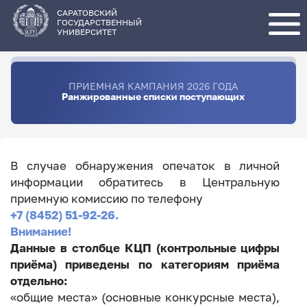
Перейти
к
основному
САРАТОВСКИЙ
содержанию
ГОСУДАРСТВЕННЫЙ
УНИВЕРСИТЕТ
ПРИЕМНАЯ КАМПАНИЯ 2026 ГОДА
Ранжированные списки поступающих
В случае обнаружения опечаток в личной
информации обратитесь в Центральную
приемную комиссию по телефону
+7 (8452) 51-92-26.
Внимание!
Данные в столбце КЦП (контрольные цифры
приёма) приведены по категориям приёма
отдельно:
«общие места» (основные конкурсные места),