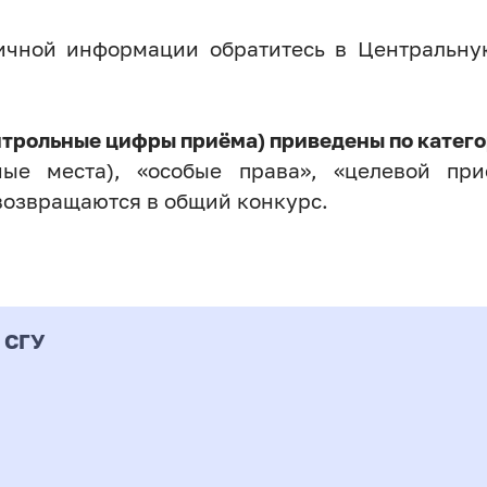
личной информации обратитесь в Центральн
нтрольные цифры приёма) приведены по катего
ые места), «особые права», «целевой прие
возвращаются в общий конкурс.
 СГУ
Форма
альность
К
подготовки