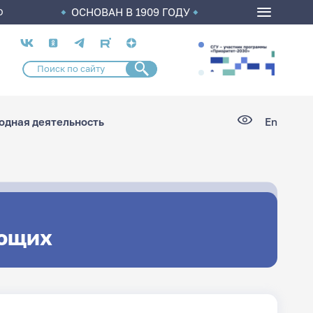
ОСНОВАН В 1909 ГОДУ
О
Социальные
сети
дная деятельность
En
ющих