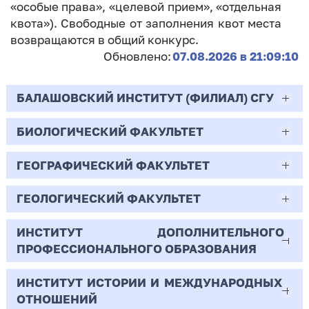
«особые права», «целевой прием», «отдельная
квота»). Свободные от заполнения квот места
возвращаются в общий конкурс.
Обновлено:
07.08.2026 в 21:09:10
БАЛАШОВСКИЙ ИНСТИТУТ (ФИЛИАЛ) СГУ
БИОЛОГИЧЕСКИЙ ФАКУЛЬТЕТ
44.03.02
Психолого-педагогическое образование
ГЕОГРАФИЧЕСКИЙ ФАКУЛЬТЕТ
06.03.01
Очная | Бакалавр
Биология
ГЕОЛОГИЧЕСКИЙ ФАКУЛЬТЕТ
05.03.02
Всего бюджетных мест - 10
Очная | Бакалавр
География
ИНСТИТУТ ДОПОЛНИТЕЛЬНОГО
05.03.01
ПРОФЕССИОНАЛЬНОГО ОБРАЗОВАНИЯ
Всего бюджетных мест - 50
Бюджет/
Профиль: Практическая
Очная | Бакалавр
Геология
Общие места
психология образования
ИНСТИТУТ ИСТОРИИ И МЕЖДУНАРОДНЫХ
38.03.02
Всего бюджетных мест - 15
Бюджет/Общие места
Очная | Бакалавр
ОТНОШЕНИЙ
8