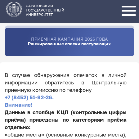
Перейти
к
основному
САРАТОВСКИЙ
содержанию
ГОСУДАРСТВЕННЫЙ
УНИВЕРСИТЕТ
ПРИЕМНАЯ КАМПАНИЯ 2026 ГОДА
Ранжированные списки поступающих
В случае обнаружения опечаток в личной
информации обратитесь в Центральную
приемную комиссию по телефону
+7 (8452) 51-92-26.
Внимание!
Данные в столбце КЦП (контрольные цифры
приёма) приведены по категориям приёма
отдельно:
«общие места» (основные конкурсные места),