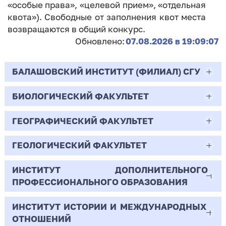
«особые права», «целевой прием», «отдельная
квота»). Свободные от заполнения квот места
возвращаются в общий конкурс.
Обновлено:
07.08.2026 в 19:09:07
БАЛАШОВСКИЙ ИНСТИТУТ (ФИЛИАЛ) СГУ
БИОЛОГИЧЕСКИЙ ФАКУЛЬТЕТ
44.03.02
Психолого-педагогическое образование
ГЕОГРАФИЧЕСКИЙ ФАКУЛЬТЕТ
06.03.01
Очная | Бакалавр
Биология
ГЕОЛОГИЧЕСКИЙ ФАКУЛЬТЕТ
05.03.02
Всего бюджетных мест - 10
Очная | Бакалавр
География
ИНСТИТУТ ДОПОЛНИТЕЛЬНОГО
05.03.01
ПРОФЕССИОНАЛЬНОГО ОБРАЗОВАНИЯ
Всего бюджетных мест - 50
Бюджет/
Профиль: Практическая
Очная | Бакалавр
Геология
Общие места
психология образования
ИНСТИТУТ ИСТОРИИ И МЕЖДУНАРОДНЫХ
38.03.02
Всего бюджетных мест - 15
Бюджет/Общие места
Очная | Бакалавр
ОТНОШЕНИЙ
8