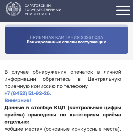
Перейти
к
основному
САРАТОВСКИЙ
содержанию
ГОСУДАРСТВЕННЫЙ
УНИВЕРСИТЕТ
ПРИЕМНАЯ КАМПАНИЯ 2026 ГОДА
Ранжированные списки поступающих
В случае обнаружения опечаток в личной
информации обратитесь в Центральную
приемную комиссию по телефону
+7 (8452) 51-92-26.
Внимание!
Данные в столбце КЦП (контрольные цифры
приёма) приведены по категориям приёма
отдельно:
«общие места» (основные конкурсные места),