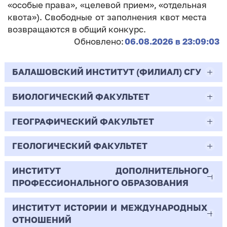
«особые права», «целевой прием», «отдельная
квота»). Свободные от заполнения квот места
возвращаются в общий конкурс.
Обновлено:
06.08.2026 в 23:09:03
БАЛАШОВСКИЙ ИНСТИТУТ (ФИЛИАЛ) СГУ
БИОЛОГИЧЕСКИЙ ФАКУЛЬТЕТ
44.03.02
Психолого-педагогическое образование
ГЕОГРАФИЧЕСКИЙ ФАКУЛЬТЕТ
06.03.01
Очная | Бакалавр
Биология
ГЕОЛОГИЧЕСКИЙ ФАКУЛЬТЕТ
05.03.02
Всего бюджетных мест - 10
Очная | Бакалавр
География
ИНСТИТУТ ДОПОЛНИТЕЛЬНОГО
05.03.01
ПРОФЕССИОНАЛЬНОГО ОБРАЗОВАНИЯ
Всего бюджетных мест - 50
Бюджет/
Профиль: Практическая
Очная | Бакалавр
Геология
Общие места
психология образования
ИНСТИТУТ ИСТОРИИ И МЕЖДУНАРОДНЫХ
38.03.02
Всего бюджетных мест - 15
Бюджет/Общие места
Очная | Бакалавр
ОТНОШЕНИЙ
8