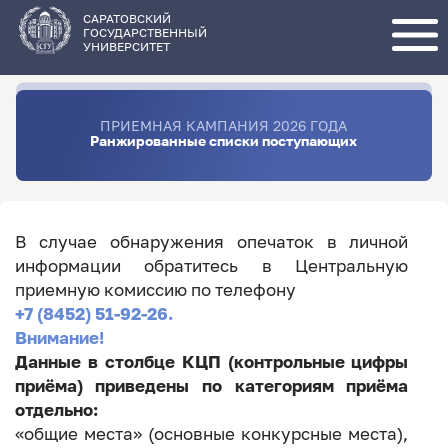
Перейти
к
основному
САРАТОВСКИЙ
содержанию
ГОСУДАРСТВЕННЫЙ
УНИВЕРСИТЕТ
ПРИЕМНАЯ КАМПАНИЯ 2026 ГОДА
Ранжированные списки поступающих
В случае обнаружения опечаток в личной
информации обратитесь в Центральную
приемную комиссию по телефону
+7 (8452) 51-92-26.
Внимание!
Данные в столбце КЦП (контрольные цифры
приёма) приведены по категориям приёма
отдельно:
«общие места» (основные конкурсные места),