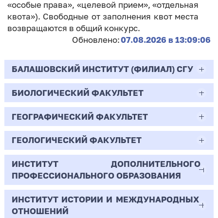
«особые права», «целевой прием», «отдельная
квота»). Свободные от заполнения квот места
возвращаются в общий конкурс.
Обновлено:
07.08.2026 в 13:09:06
БАЛАШОВСКИЙ ИНСТИТУТ (ФИЛИАЛ) СГУ
БИОЛОГИЧЕСКИЙ ФАКУЛЬТЕТ
44.03.02
Психолого-педагогическое образование
ГЕОГРАФИЧЕСКИЙ ФАКУЛЬТЕТ
06.03.01
Очная | Бакалавр
Биология
ГЕОЛОГИЧЕСКИЙ ФАКУЛЬТЕТ
05.03.02
Всего бюджетных мест - 10
Очная | Бакалавр
География
ИНСТИТУТ ДОПОЛНИТЕЛЬНОГО
05.03.01
ПРОФЕССИОНАЛЬНОГО ОБРАЗОВАНИЯ
Всего бюджетных мест - 50
Бюджет/
Профиль: Практическая
Очная | Бакалавр
Геология
Общие места
психология образования
ИНСТИТУТ ИСТОРИИ И МЕЖДУНАРОДНЫХ
38.03.02
Всего бюджетных мест - 15
Бюджет/Общие места
Очная | Бакалавр
ОТНОШЕНИЙ
8