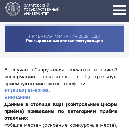
Перейти
к
основному
САРАТОВСКИЙ
содержанию
ГОСУДАРСТВЕННЫЙ
УНИВЕРСИТЕТ
ПРИЕМНАЯ КАМПАНИЯ 2026 ГОДА
Ранжированные списки поступающих
В случае обнаружения опечаток в личной
информации обратитесь в Центральную
приемную комиссию по телефону
+7 (8452) 51-92-26.
Внимание!
Данные в столбце КЦП (контрольные цифры
приёма) приведены по категориям приёма
отдельно:
«общие места» (основные конкурсные места),