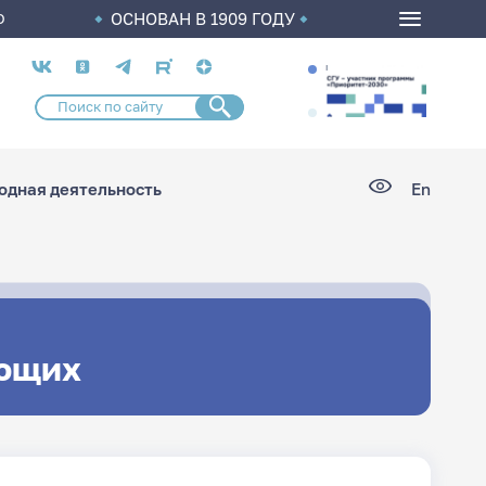
ОСНОВАН В 1909 ГОДУ
О
Социальные
сети
дная деятельность
En
ющих