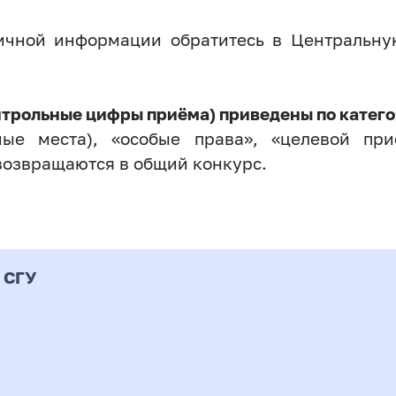
личной информации обратитесь в Центральн
нтрольные цифры приёма) приведены по катего
ые места), «особые права», «целевой прие
возвращаются в общий конкурс.
 СГУ
Форма
альность
К
подготовки