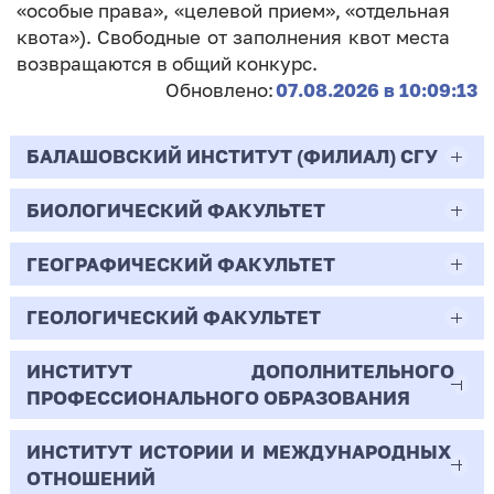
«особые права», «целевой прием», «отдельная
квота»). Свободные от заполнения квот места
возвращаются в общий конкурс.
Обновлено:
07.08.2026 в 10:09:13
БАЛАШОВСКИЙ ИНСТИТУТ (ФИЛИАЛ) СГУ
БИОЛОГИЧЕСКИЙ ФАКУЛЬТЕТ
44.03.02
Психолого-педагогическое образование
ГЕОГРАФИЧЕСКИЙ ФАКУЛЬТЕТ
06.03.01
Очная | Бакалавр
Биология
ГЕОЛОГИЧЕСКИЙ ФАКУЛЬТЕТ
05.03.02
Всего бюджетных мест - 10
Очная | Бакалавр
География
ИНСТИТУТ ДОПОЛНИТЕЛЬНОГО
05.03.01
ПРОФЕССИОНАЛЬНОГО ОБРАЗОВАНИЯ
Всего бюджетных мест - 50
Бюджет/
Профиль: Практическая
Очная | Бакалавр
Геология
Общие места
психология образования
ИНСТИТУТ ИСТОРИИ И МЕЖДУНАРОДНЫХ
38.03.02
Всего бюджетных мест - 15
Бюджет/Общие места
Очная | Бакалавр
ОТНОШЕНИЙ
8