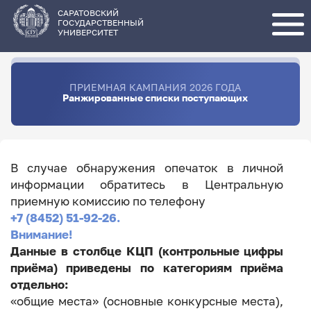
Перейти
к
основному
САРАТОВСКИЙ
содержанию
ГОСУДАРСТВЕННЫЙ
УНИВЕРСИТЕТ
ПРИЕМНАЯ КАМПАНИЯ 2026 ГОДА
Ранжированные списки поступающих
В случае обнаружения опечаток в личной
информации обратитесь в Центральную
приемную комиссию по телефону
+7 (8452) 51-92-26.
Внимание!
Данные в столбце КЦП (контрольные цифры
приёма) приведены по категориям приёма
отдельно:
«общие места» (основные конкурсные места),