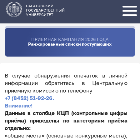
Перейти
к
основному
САРАТОВСКИЙ
содержанию
ГОСУДАРСТВЕННЫЙ
УНИВЕРСИТЕТ
ПРИЕМНАЯ КАМПАНИЯ 2026 ГОДА
Ранжированные списки поступающих
В случае обнаружения опечаток в личной
информации обратитесь в Центральную
приемную комиссию по телефону
+7 (8452) 51-92-26.
Внимание!
Данные в столбце КЦП (контрольные цифры
приёма) приведены по категориям приёма
отдельно:
«общие места» (основные конкурсные места),