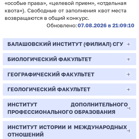
«особые права», «целевой прием», «отдельная
квота»). Свободные от заполнения квот места
возвращаются в общий конкурс.
Обновлено:
07.08.2026 в 21:09:10
БАЛАШОВСКИЙ ИНСТИТУТ (ФИЛИАЛ) СГУ
БИОЛОГИЧЕСКИЙ ФАКУЛЬТЕТ
44.03.02
Психолого-педагогическое образование
ГЕОГРАФИЧЕСКИЙ ФАКУЛЬТЕТ
06.03.01
Очная | Бакалавр
Биология
ГЕОЛОГИЧЕСКИЙ ФАКУЛЬТЕТ
05.03.02
Всего бюджетных мест - 10
Очная | Бакалавр
География
ИНСТИТУТ ДОПОЛНИТЕЛЬНОГО
05.03.01
ПРОФЕССИОНАЛЬНОГО ОБРАЗОВАНИЯ
Всего бюджетных мест - 50
Бюджет/
Профиль: Практическая
Очная | Бакалавр
Геология
Общие места
психология образования
ИНСТИТУТ ИСТОРИИ И МЕЖДУНАРОДНЫХ
38.03.02
Всего бюджетных мест - 15
Бюджет/Общие места
Очная | Бакалавр
ОТНОШЕНИЙ
8