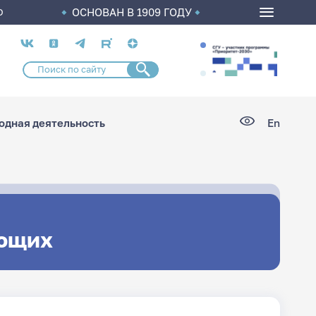
ОСНОВАН В 1909 ГОДУ
О
Социальные
сети
дная деятельность
En
ющих