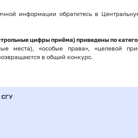
личной информации обратитесь в Центральн
нтрольные цифры приёма) приведены по катего
ые места), «особые права», «целевой прие
возвращаются в общий конкурс.
 СГУ
Форма
альность
К
подготовки