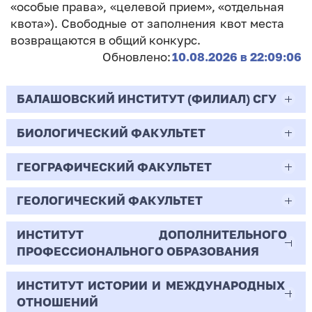
«особые права», «целевой прием», «отдельная
квота»). Свободные от заполнения квот места
возвращаются в общий конкурс.
Обновлено:
10.08.2026 в 22:09:06
БАЛАШОВСКИЙ ИНСТИТУТ (ФИЛИАЛ) СГУ
БИОЛОГИЧЕСКИЙ ФАКУЛЬТЕТ
44.03.02
Психолого-педагогическое образование
ГЕОГРАФИЧЕСКИЙ ФАКУЛЬТЕТ
06.03.01
Очная | Бакалавр
Биология
ГЕОЛОГИЧЕСКИЙ ФАКУЛЬТЕТ
05.03.02
Всего бюджетных мест - 10
Очная | Бакалавр
География
ИНСТИТУТ ДОПОЛНИТЕЛЬНОГО
05.03.01
ПРОФЕССИОНАЛЬНОГО ОБРАЗОВАНИЯ
Всего бюджетных мест - 50
Бюджет/
Профиль: Практическая
Очная | Бакалавр
Геология
Общие места
психология образования
ИНСТИТУТ ИСТОРИИ И МЕЖДУНАРОДНЫХ
38.03.02
Всего бюджетных мест - 15
Бюджет/Общие места
Очная | Бакалавр
ОТНОШЕНИЙ
8