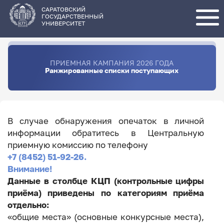
Перейти
к
основному
САРАТОВСКИЙ
содержанию
ГОСУДАРСТВЕННЫЙ
УНИВЕРСИТЕТ
ПРИЕМНАЯ КАМПАНИЯ 2026 ГОДА
Ранжированные списки поступающих
В случае обнаружения опечаток в личной
информации обратитесь в Центральную
приемную комиссию по телефону
+7 (8452) 51-92-26.
Внимание!
Данные в столбце КЦП (контрольные цифры
приёма) приведены по категориям приёма
отдельно:
«общие места» (основные конкурсные места),