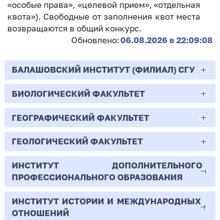
«особые права», «целевой прием», «отдельная
квота»). Свободные от заполнения квот места
возвращаются в общий конкурс.
Обновлено:
06.08.2026 в 22:09:08
БАЛАШОВСКИЙ ИНСТИТУТ (ФИЛИАЛ) СГУ
БИОЛОГИЧЕСКИЙ ФАКУЛЬТЕТ
44.03.02
Психолого-педагогическое образование
ГЕОГРАФИЧЕСКИЙ ФАКУЛЬТЕТ
06.03.01
Очная | Бакалавр
Биология
ГЕОЛОГИЧЕСКИЙ ФАКУЛЬТЕТ
05.03.02
Всего бюджетных мест - 10
Очная | Бакалавр
География
ИНСТИТУТ ДОПОЛНИТЕЛЬНОГО
05.03.01
ПРОФЕССИОНАЛЬНОГО ОБРАЗОВАНИЯ
Всего бюджетных мест - 50
Бюджет/
Профиль: Практическая
Очная | Бакалавр
Геология
Общие места
психология образования
ИНСТИТУТ ИСТОРИИ И МЕЖДУНАРОДНЫХ
38.03.02
Всего бюджетных мест - 15
Бюджет/Общие места
Очная | Бакалавр
ОТНОШЕНИЙ
8