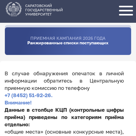
Перейти
к
основному
САРАТОВСКИЙ
содержанию
ГОСУДАРСТВЕННЫЙ
УНИВЕРСИТЕТ
ПРИЕМНАЯ КАМПАНИЯ 2026 ГОДА
Ранжированные списки поступающих
В случае обнаружения опечаток в личной
информации обратитесь в Центральную
приемную комиссию по телефону
+7 (8452) 51-92-26.
Внимание!
Данные в столбце КЦП (контрольные цифры
приёма) приведены по категориям приёма
отдельно:
«общие места» (основные конкурсные места),