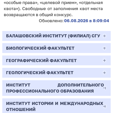
«особые права», «целевой прием», «отдельная
квота»). Свободные от заполнения квот места
возвращаются в общий конкурс.
Обновлено:
06.08.2026 в 8:09:04
БАЛАШОВСКИЙ ИНСТИТУТ (ФИЛИАЛ) СГУ
БИОЛОГИЧЕСКИЙ ФАКУЛЬТЕТ
44.03.02
Психолого-педагогическое образование
ГЕОГРАФИЧЕСКИЙ ФАКУЛЬТЕТ
06.03.01
Очная | Бакалавр
Биология
ГЕОЛОГИЧЕСКИЙ ФАКУЛЬТЕТ
05.03.02
Всего бюджетных мест - 10
Очная | Бакалавр
География
ИНСТИТУТ ДОПОЛНИТЕЛЬНОГО
05.03.01
ПРОФЕССИОНАЛЬНОГО ОБРАЗОВАНИЯ
Всего бюджетных мест - 50
Бюджет/
Профиль: Практическая
Очная | Бакалавр
Геология
Общие места
психология образования
ИНСТИТУТ ИСТОРИИ И МЕЖДУНАРОДНЫХ
38.03.02
Всего бюджетных мест - 15
Бюджет/Общие места
Очная | Бакалавр
ОТНОШЕНИЙ
8