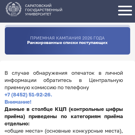
Перейти
к
основному
САРАТОВСКИЙ
содержанию
ГОСУДАРСТВЕННЫЙ
УНИВЕРСИТЕТ
ПРИЕМНАЯ КАМПАНИЯ 2026 ГОДА
Ранжированные списки поступающих
В случае обнаружения опечаток в личной
информации обратитесь в Центральную
приемную комиссию по телефону
+7 (8452) 51-92-26.
Внимание!
Данные в столбце КЦП (контрольные цифры
приёма) приведены по категориям приёма
отдельно:
«общие места» (основные конкурсные места),