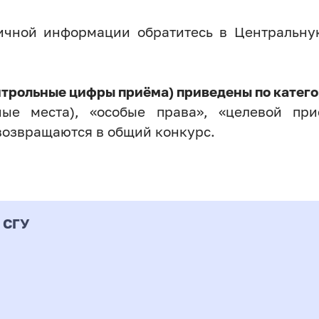
личной информации обратитесь в Центральн
нтрольные цифры приёма) приведены по катего
ые места), «особые права», «целевой прие
возвращаются в общий конкурс.
 СГУ
Форма
альность
К
подготовки