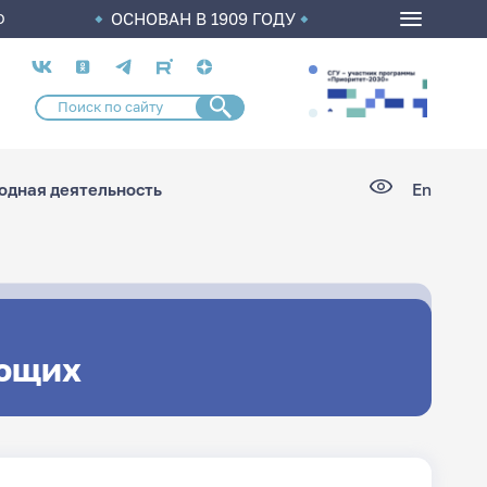
ОСНОВАН В 1909 ГОДУ
О
Социальные
сети
дная деятельность
En
ющих