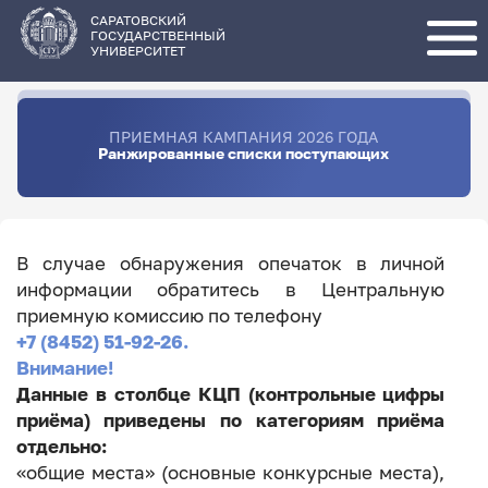
Перейти
к
основному
САРАТОВСКИЙ
содержанию
ГОСУДАРСТВЕННЫЙ
УНИВЕРСИТЕТ
ПРИЕМНАЯ КАМПАНИЯ 2026 ГОДА
Ранжированные списки поступающих
В случае обнаружения опечаток в личной
информации обратитесь в Центральную
приемную комиссию по телефону
+7 (8452) 51-92-26.
Внимание!
Данные в столбце КЦП (контрольные цифры
приёма) приведены по категориям приёма
отдельно:
«общие места» (основные конкурсные места),