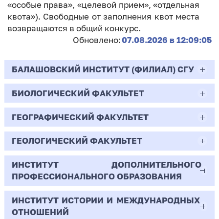
«особые права», «целевой прием», «отдельная
квота»). Свободные от заполнения квот места
возвращаются в общий конкурс.
Обновлено:
07.08.2026 в 12:09:05
БАЛАШОВСКИЙ ИНСТИТУТ (ФИЛИАЛ) СГУ
БИОЛОГИЧЕСКИЙ ФАКУЛЬТЕТ
44.03.02
Психолого-педагогическое образование
ГЕОГРАФИЧЕСКИЙ ФАКУЛЬТЕТ
06.03.01
Очная | Бакалавр
Биология
ГЕОЛОГИЧЕСКИЙ ФАКУЛЬТЕТ
05.03.02
Всего бюджетных мест - 10
Очная | Бакалавр
География
ИНСТИТУТ ДОПОЛНИТЕЛЬНОГО
05.03.01
ПРОФЕССИОНАЛЬНОГО ОБРАЗОВАНИЯ
Всего бюджетных мест - 50
Бюджет/
Профиль: Практическая
Очная | Бакалавр
Геология
Общие места
психология образования
ИНСТИТУТ ИСТОРИИ И МЕЖДУНАРОДНЫХ
38.03.02
Всего бюджетных мест - 15
Бюджет/Общие места
Очная | Бакалавр
ОТНОШЕНИЙ
8